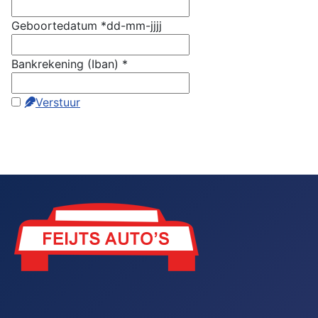
Geboortedatum
*
dd-mm-jjjj
Bankrekening (Iban)
*
Verstuur